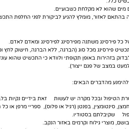
שיט כלל.
 מים שהוא לא מקלחת כשבועיים.
בהתאם לאזור, מומלץ להגיע לביקורת לפני החלפת התכש
כל פירסינג משתנה מפירסינג לפירסינג ומאדם לאדם.
שיט פירסינג מכל סוג (הברגה, ללא הברגה, חישוק לחץ וכ
דוק בזהירות באופן תקופתי ולוודא כי התכשיט שהוא עונד
עט במצב של פגם ייצור).
הימנע מהדברים הבאים:
טרת הטיפול ובכל מקרה יש לעשות זאת בידיים נקיות בלב
צן, סינטומצין, בפנטן (רגיל או פלוס), ספריי מרפן או כל
פול שקיבלתם בסטודיו.
ושם, מוצרי גילוח וקרמים באזור הנקב.