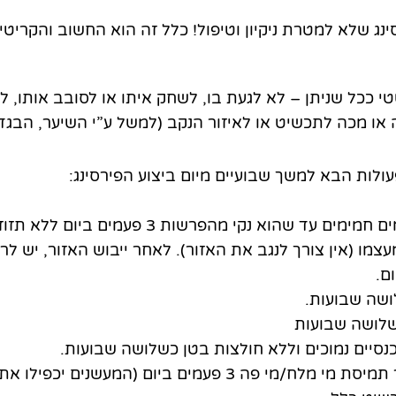
ינג שלא למטרת ניקיון וטיפול! כלל זה הוא החשוב והקריט
 ככל שניתן – לא לגעת בו, לשחק איתו או לסובב אותו, ל
או מכה לתכשיט או לאיזור הנקב (למשל ע”י השיער, הבגדי
ולות הבא למשך שבועיים מיום ביצוע הפירסינג:
וא נקי מהפרשות 3 פעמים ביום ללא תזוזה של העגיל.
צמו (אין צורך לנגב את האזור). לאחר ייבוש האזור, יש ל
לושה שבועות.
שלושה שבועות
נסיים נמוכים וללא חולצות בטן כשלושה שבועות.
יום (המעשנים יכפילו את הכמות) למשך שבועיים.