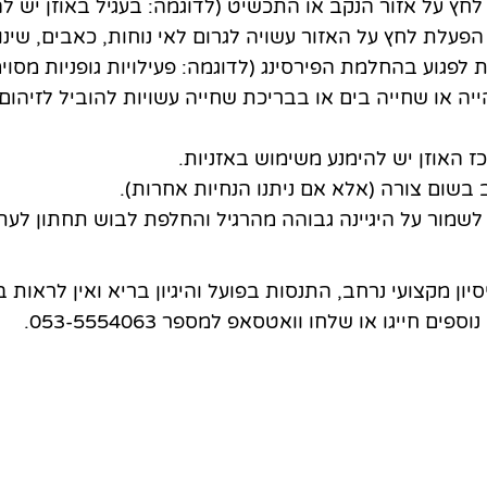
חץ על אזור הנקב או התכשיט (לדוגמה: בעגיל באוזן יש להי
לת לחץ על האזור עשויה לגרום לאי נוחות, כאבים, שינוי 
 לפגוע בהחלמת הפירסינג (לדוגמה: פעילויות גופניות מסוימו
יה או שחייה בים או בבריכת שחייה עשויות להוביל לזיהום 
 האוזן יש להימנע משימוש באזניות.
בשום צורה (אלא אם ניתנו הנחיות אחרות).
לשמור על היגיינה גבוהה מהרגיל והחלפת לבוש תחתון לעת
יון מקצועי נרחב, התנסות בפועל והיגיון בריא ואין לראות ב
ם חייגו או שלחו וואטסאפ למספר 053-5554063.