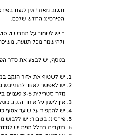
חשוב מאוד! אין לגעת בפירס
הפירסינג החדש שלכם.
* יש לשמור על התכשיט סטטי
ולהישמר מכל תנועה, משיכה 
בנוסף, יש לבצע את סדר הפע
יש לשטוף את אזור הנקב במים חמימים עד שה
יש לאפשר לאזור להתייבש מע
מלח סטרילית 3-5 פעמים ביום.
אין לישון על איזור הנקב כש
יש להקפיד על שיער אסוף כ
פירסינג בטבור: יש ללבוש מכ
בנקבים בחלל הפה יש לגרגר תמיסת מי מלח/מי פה 3 פעמים ב