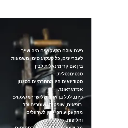
פעם עולם הקעקועים היה שייך
לעבריינים, כל קעקוע סימן משמעות
בין אם קרימי
נאלית לבין
סנטימנטלית.
סטודיואים היו מחתרתיים בסגנון
אנדרגראונד.
כיום, לכל בן אדם שלישי יש קעקוע;
רופאים, שופטים, שוטרים וכו'.
מהקעקוע הכי קטן לשרוולים
וחליפות.
מה שעוד עבר שינוי הוא התחומים