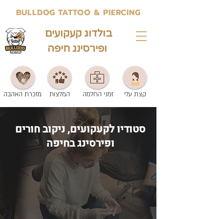
BULLDOG TATTOO & PIERCING
בולדוג קעקועים
ופירסינג חיפה
קצת עלי
זמני החלמה
המלצות
מזכרת האהבה
סטודיו לקעקועים, ניקוב חורים
ופירסינג בחיפה