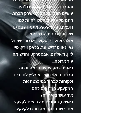
והסגנונות, פעם מקעקעים "היו
עושים הכל" בכל
סגנון שרק תבחר.
היום מקעקעים הפכו להיות כמו
רופאים, כל מקעקע מתמחה בסגנון
שלו והסגנונות הם רבים:
אולד סקול, ניו סקול, נאו טרדישיונל,
נאו נאו טרדישיונל, בלאק וורק, פיין
ליין, ריאליזם, אבסטרקט והרשימה
עוד ארוכה...
כאחת שמקועקעת בכמה וכמה
סגנונות, אני תמיד אמליץ לחברים
ולקוחות לבחור בפינצטה את
המקעקע המתאים להם!
איך עושים את זה?
ראשית, בוחרים מה רוצים לקעקע.
אחרי שבחרתם מה תרצו לקעקע